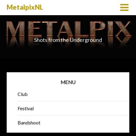
MetalpixNL
Shots from the Underground
MENU
Club
Festival
Bandshoot