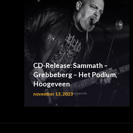
CD-Release: Sammath –
Grebbeberg – Het Podium,
Hoogeveen
november 13, 2023