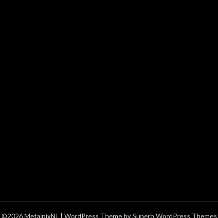
©2026 MetalpixNL
| WordPress Theme by
Superb WordPress Themes