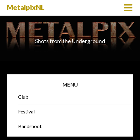
MetalpixNL
Shots from the Underground
MENU
Club
Festival
Bandshoot