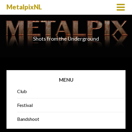
MetalpixNL
Shots from the Underground
MENU
Club
Festival
Bandshoot