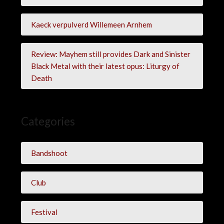
Kaeck verpulverd Willemeen Arnhem
Review: Mayhem still provides Dark and Sinister
Black Metal with their latest opus: Liturgy of
Death
Categories
Bandshoot
Club
Festival