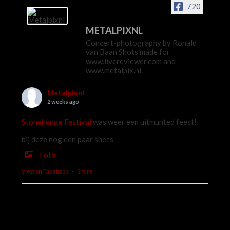
720
METALPIXNL
Concert-photography by Ronald
van Baan Shots made for
www.livereviewer.com and
www.metalpix.nl
Metalpixnl
2 weeks ago
Stonehenge Festival
was weer een uitmunted feest!
bij deze nog een paar shots
Foto
View on Facebook
·
Share