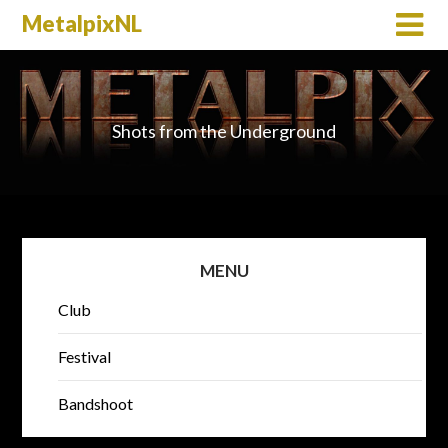
MetalpixNL
Shots from the Underground
MENU
Club
Festival
Bandshoot