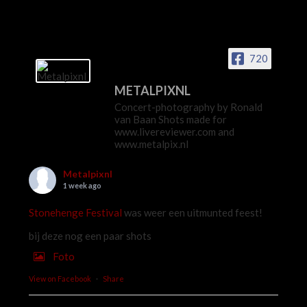
720
METALPIXNL
Concert-photography by Ronald
van Baan Shots made for
www.livereviewer.com and
www.metalpix.nl
Metalpixnl
1 week ago
Stonehenge Festival
was weer een uitmunted feest!
bij deze nog een paar shots
Foto
View on Facebook
·
Share