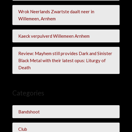
Wrok Neerlands Zwartste daalt neer in
Willemeen, Arnhem
Kaeck verpulverd Willemeen Arnhem
Review: Mayhem still provides Dark and Sinister
Black Metal with their latest opus: Liturgy of
Death
Categories
Bandshoot
Club