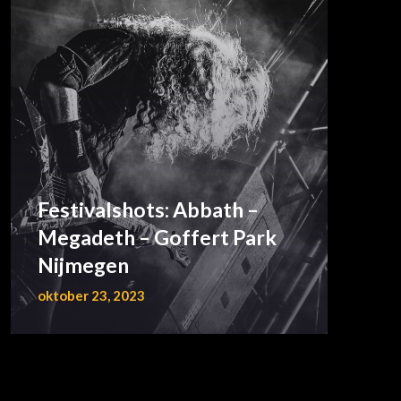
Festivalshots: Abbath –
Megadeth – Goffert Park
Nijmegen
oktober 23, 2023