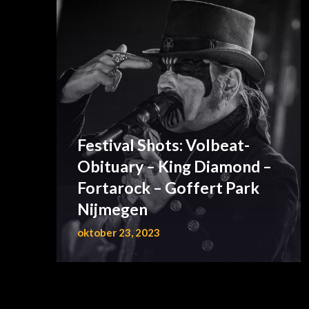
Festival Shots: Volbeat-
Obituary – King Diamond –
Fortarock – Goffert Park
Nijmegen
oktober 23, 2023