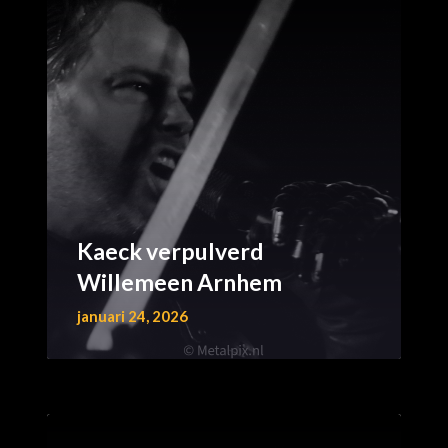
Kaeck verpulverd
Willemeen Arnhem
januari 24, 2026