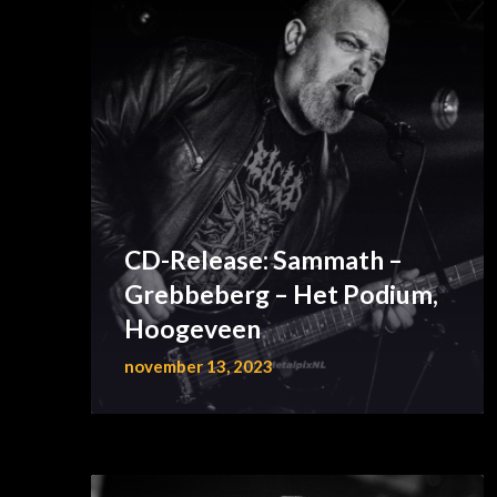
CD-Release: Sammath –
Grebbeberg – Het Podium,
Hoogeveen
november 13, 2023